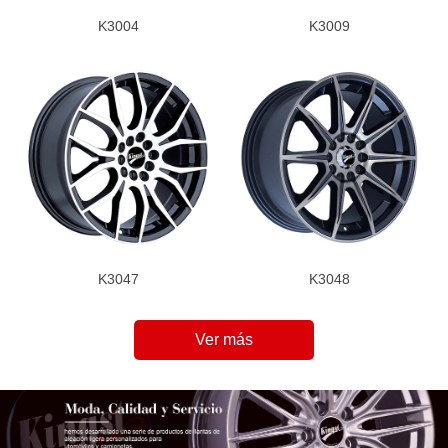
K3004
K3009
K3047
K3048
Ver más