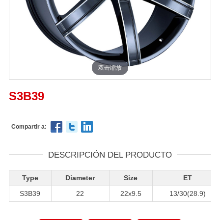
双击缩放
S3B39
Compartir a:
DESCRIPCIÓN DEL PRODUCTO
Type
Diameter
Size
ET
S3B39
22
22x9.5
13/30(28.9)