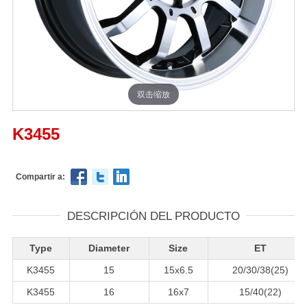
双击缩放
K3455
Compartir a:
DESCRIPCIÓN DEL PRODUCTO
Type
Diameter
Size
ET
K3455
15
15x6.5
20/30/38(25)
K3455
16
16x7
15/40(22)