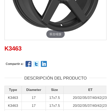
双击缩放
K3463
Compartir a:
DESCRIPCIÓN DEL PRODUCTO
Type
Diameter
Size
ET
K3463
17
17x7.5
20/32/35/37/40/42(23)
K3463
17
17x7.5
20/32/35/37/40/42(23)