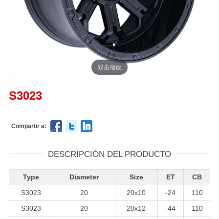
双击缩放
S3023
Compartir a:
DESCRIPCIÓN DEL PRODUCTO
Type
Diameter
Size
ET
CB
S3023
20
20x10
-24
110
S3023
20
20x12
-44
110