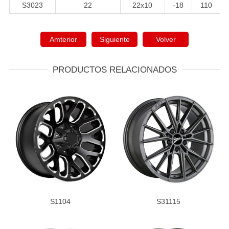
S3023
22
22x10
-18
110
Amterior
Siguiente
Volver
PRODUCTOS RELACIONADOS
S1104
S31115