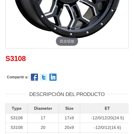
双击缩放
S3108
Compartir a:
DESCRIPCIÓN DEL PRODUCTO
Type
Diameter
Size
ET
S3108
17
17x9
-12/0/12/20(24.5)
S3108
20
20x9
-12/0/12(16.6)