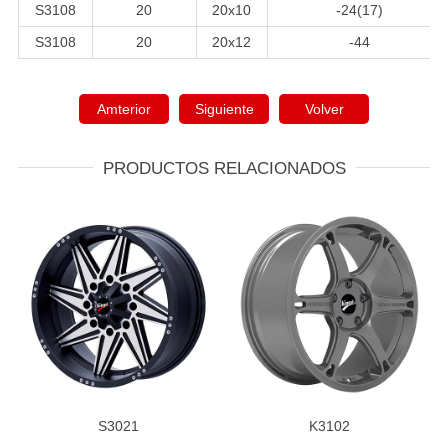
S3108
20
20x10
-24(17)
S3108
20
20x12
-44
Amterior
Siguiente
Volver
PRODUCTOS RELACIONADOS
S3021
K3102