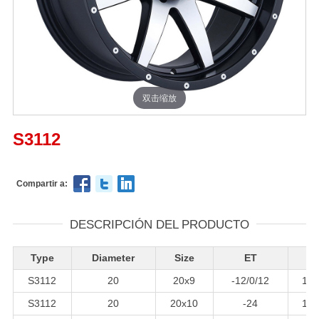
双击缩放
S3112
Compartir a:
DESCRIPCIÓN DEL PRODUCTO
Type
Diameter
Size
ET
C
S3112
20
20x9
-12/0/12
110
S3112
20
20x10
-24
110