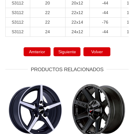
S3112
20
20x12
-44
110
S3112
22
22x12
-44
110
S3112
22
22x14
-76
110
S3112
24
24x12
-44
110
Amterior
Siguiente
Volver
PRODUCTOS RELACIONADOS