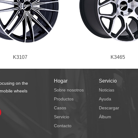
K3107
K3465
Hogar
Servicio
focusing on the
Sobre nosotros
Noticias
omobile wheels
Productos
Ayuda
Casos
Descargar
Servicio
Álbum
Contacto