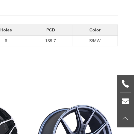
Holes
PCD
Color
6
139.7
S/MW