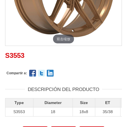
双击缩放
S3553
Compartir a:
DESCRIPCIÓN DEL PRODUCTO
Type
Diameter
Size
ET
S3553
18
18x8
35/38