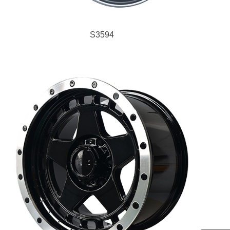
S3594